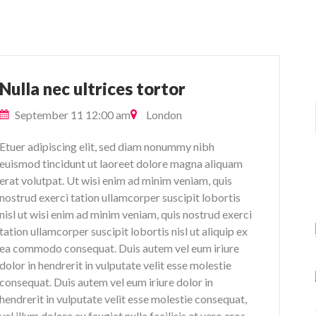
Nulla nec ultrices tortor
September 11 12:00 am
London
Etuer adipiscing elit, sed diam nonummy nibh
euismod tincidunt ut laoreet dolore magna aliquam
erat volutpat. Ut wisi enim ad minim veniam, quis
nostrud exerci tation ullamcorper suscipit lobortis
nisl ut wisi enim ad minim veniam, quis nostrud exerci
tation ullamcorper suscipit lobortis nisl ut aliquip ex
ea commodo consequat. Duis autem vel eum iriure
dolor in hendrerit in vulputate velit esse molestie
consequat. Duis autem vel eum iriure dolor in
hendrerit in vulputate velit esse molestie consequat,
vel illum dolore eu feugiat nulla facilisis at vero eros