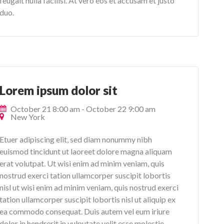
feugait nulla facilisi. At vero eos et accusam et justo
duo.
Lorem ipsum dolor sit
October 21 8:00 am
-
October 22 9:00 am
New York
Etuer adipiscing elit, sed diam nonummy nibh
euismod tincidunt ut laoreet dolore magna aliquam
erat volutpat. Ut wisi enim ad minim veniam, quis
nostrud exerci tation ullamcorper suscipit lobortis
nisl ut wisi enim ad minim veniam, quis nostrud exerci
tation ullamcorper suscipit lobortis nisl ut aliquip ex
ea commodo consequat. Duis autem vel eum iriure
dolor in hendrerit in vulputate velit esse molestie