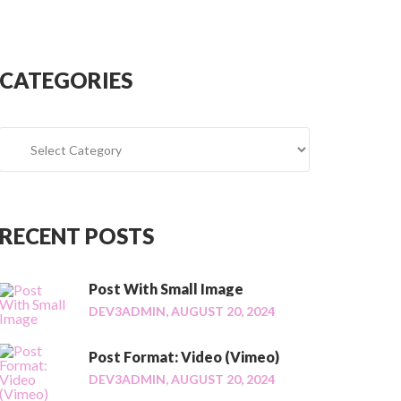
CATEGORIES
C
a
t
e
g
RECENT
POSTS
o
r
i
Post With Small Image
e
DEV3ADMIN,
AUGUST 20, 2024
s
Post Format: Video (Vimeo)
DEV3ADMIN,
AUGUST 20, 2024