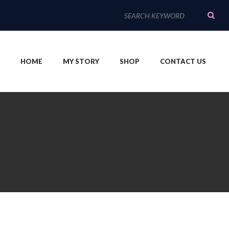
S
e
a
r
c
HOME
MY STORY
SHOP
CONTACT US
h
f
o
r
: